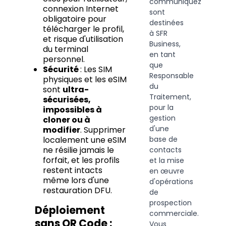
communiquez
connexion Internet
sont
obligatoire pour
destinées
télécharger le profil,
à SFR
et risque d'utilisation
Business,
du terminal
en tant
personnel.
que
Sécurité
: Les SIM
Responsable
physiques et les eSIM
du
sont
ultra-
Traitement,
sécurisées,
pour la
impossibles à
gestion
cloner ou à
d'une
modifier
. Supprimer
base de
localement une eSIM
ne résilie jamais le
contacts
forfait, et les profils
et la mise
restent intacts
en œuvre
même lors d'une
d'opérations
restauration DFU.
de
prospection
Déploiement
commerciale.
sans QR Code :
Vous