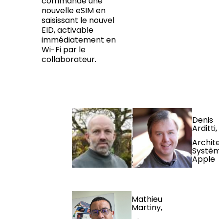
commande une
nouvelle eSIM en
saisissant le nouvel
EID, activable
immédiatement en
Wi-Fi par le
collaborateur.
Sylvain
Denis
Liénard,
Arditti,
Chef de
Archit
produit
Systèm
connectivité,
Apple
SFR Business
Mathieu
Martiny,