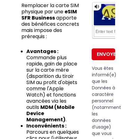
Remplacer la carte SIM
physique par une
eSIM
SFR Business
apporte
des bénéfices concrets
mais impose des
prérequis :
Avantages :
ENVOYER
Commande plus
rapide, gain de place
Vous êtes
sur la carte mère
informé(e)
(disparition du tiroir
que les
SIM au profit d'objets
Données à
comme l'Apple
caractère
Watch) et fonctions
avancées via les
personnel
outils
MDM (Mobile
(notamment
Device
les
Management)
.
données
Inconvénients :
d’usage)
Parcours en quelques
que vous
clics pour l'utilisateur,