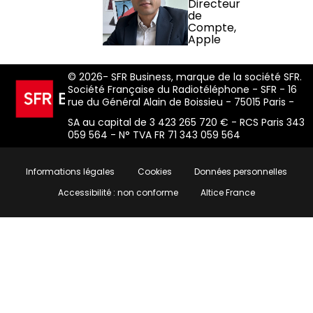
Directeur
de
Compte,
Apple
© 2026- SFR Business, marque de la société SFR.
Société Française du Radiotéléphone - SFR - 16
rue du Général Alain de Boissieu - 75015 Paris -
SA au capital de 3 423 265 720 € - RCS Paris 343
059 564 - N° TVA FR 71 343 059 564
Informations légales
Cookies
Données personnelles
Accessibilité : non conforme
Altice France